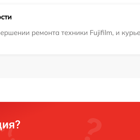
сти
ршении ремонта техники Fujifilm, и курь
ция?