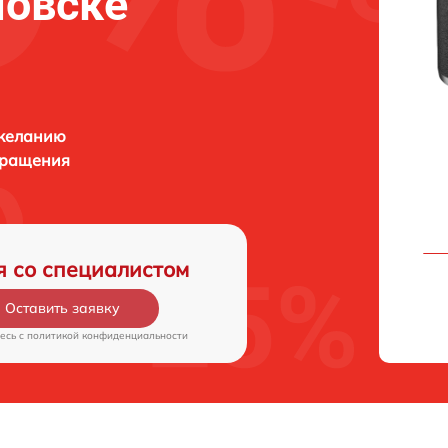
новске
 желанию
бращения
я со специалистом
Оставить заявку
есь c
политикой конфиденциальности