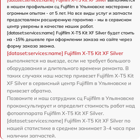
[dataset:services:name] Fujifilm X-T5 Kit XF Silver
выполняется
в нашем профильном сц Fujifilm в Ульяновске мастерами с
огромным опытом - от 5 лет. На все виды услуг и запчасти
предоставляем расширенную гарантию - мы в сервисном
центр уверены в качестве наших работ.
[dataset:services:name] Fujifilm X-T5 Kit XF Silver будет стоить
на -15% дешевле при оформлении заказа на сайте через
форму заказа звонка.
[dataset:services:name] Fujifilm X-T5 Kit XF Silver
выполняется на выезде, если не требует большого
оборудования и длительного времени ремонта. В
таких случаях наш мастер привезет Fujifilm X-T5 Kit
XF Silver в сервисный центр Fujifilm в Ульяновске и
привезет обратно.
Позвоните и наш сотрудник сц Fujifilm в Ульяновске
проконсультирует и определит стоимость работ над
фотоаппарата Fujifilm X-T5 Kit XF Silver.
[dataset:services:name] Fujifilm X-T5 Kit XF Silver по
нашей статистике в среднем занимает 3-4 часа при
наличии запчастей.