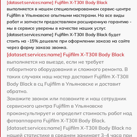
[dataset:services:name] Fujifilm X-T30II Body Black
выполняется в нашем специализированном сервис-центре
Fujifilm в Ульяновске опытными мастерами. На все виды
работ и запчасти предоставляем расширенную гарантию -
мы в сервисе уверены в качестве наших услуг.
[dataset:services:name] Fujifilm X-T30II Body Black будет
стоить на -15% дешевле при оформлении заказа на сайте
через форму заказа звонка.
[dataset:services:name] Fujifilm X-T30II Body Black
выполняется на выезде, если не требует
габаритного оборудования и сложного ремонта. В
таких случаях наш мастер доставит Fujifilm X-T30II
Body Black в сц Fujifilm в Ульяновске и доставит
обратно.
Закажите звонок или позвоните и наш сотрудник
сервисного центра Fujifilm в Ульяновске
проконсультирует и определит стоимость работ над
фотоаппарата Fujifilm X-T30II Body Black.
[dataset:services:name] Fujifilm X-T30II Body Black по
нашей статистике в среднем занимает 3-4 часа при