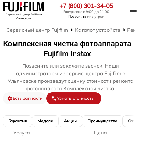
+7 (800) 301-34-05
Ежедневно с 9:00 до 21:00
Сервисный центр Fujifilm
в
Позвонить
мне утром
Ульяновске
Сервисный центр Fujifilm
Каталог устройств
Ремо
Комплексная чистка фотоаппарата
Fujifilm Instax
Позвоните или закажите звонок. Наши
администраторы из сервис-центра Fujifilm в
Ульяновске произведут оценку стоимости ремонта
фотоаппарата Комплексная чистка.
Есть запчасти
Узнать стоимость
Гарантия
Модели
Акции
Преимущества
Отзы
Услуга
Цена